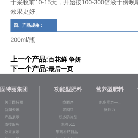
于采收前10-15天，开始按100-300倍液于
效果更好。
四、产品规格：
200ml/瓶
上一个产品:
百花鲜 争妍
下一个产品:
最后一页
固特丽集团
功能型肥料
营养型肥料
关于固特丽
痘丽净
凯多母力—...
新闻资讯
果园红
微质力
产品展示
凯多防冻型
农技服务
凯多511
效果展示
果蔬补钙新品...