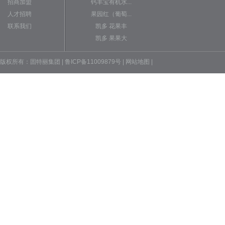
招商加盟
钙丰宝有机水...
人才招聘
果园红（葡萄...
联系我们
凯多 花果丰
凯多 果果大
版权所有：固特丽集团 | 鲁ICP备11009879号 |
网站地图
|