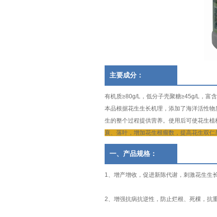
主要成分：
有机质≥80g/L，低分子壳聚糖≥45g/L，富
本品根据花生生长机理，添加了海洋活性物质
生的整个过程提供营养。使用后可使花生植
衰、落叶，增加花生根瘤数，提高花生双仁
一、产品规格：
1、增产增收，促进新陈代谢，刺激花生生
2、增强抗病抗逆性，防止烂根、死棵，抗