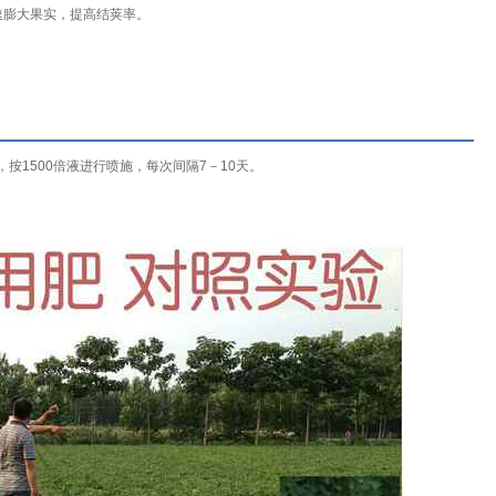
速膨大果实，提高结荚率。
按1500倍液进行喷施，每次间隔7－10天。