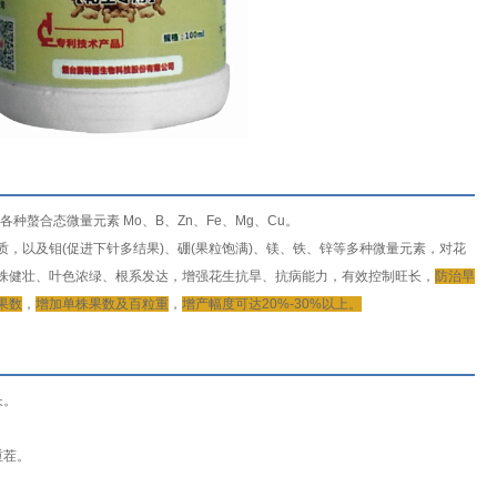
含各种螯合态微量元素 Mo、B、Zn、Fe、Mg、Cu。
，以及钼(促进下针多结果)、硼(果粒饱满)、镁、铁、锌等多种微量元素，对花
株健壮、叶色浓绿、根系发达，增强花生抗旱、抗病能力，有效控制旺长，
防治早
果数
，
增加单株果数及百粒重
，
增产幅度可达20%-30%以上。
长。
重茬。