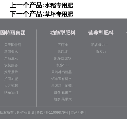
上一个产品:
水稻专用肥
下一个产品:
草坪专用肥
固特丽集团
功能型肥料
营养型肥料
关于固特丽
痘丽净
凯多母力—...
新闻资讯
果园红
微质力
产品展示
凯多防冻型
农技服务
凯多511
效果展示
果蔬补钙新品...
招商加盟
钙丰宝有机水...
人才招聘
果园红（葡萄...
联系我们
凯多 花果丰
凯多 果果大
版权所有：固特丽集团 | 鲁ICP备11009879号 |
网站地图
|