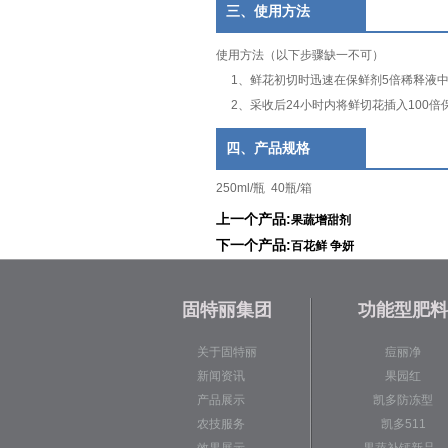
三、使用方法
使用方法（以下步骤缺一不可）
1、鲜花初切时迅速在保鲜剂5倍稀释液中
2、采收后24小时内将鲜切花插入100倍
四、产品规格
250ml/瓶 40瓶/箱
上一个产品:
果蔬增甜剂
下一个产品:
百花鲜 争妍
固特丽集团
功能型肥料
关于固特丽
痘丽净
新闻资讯
果园红
产品展示
凯多防冻型
农技服务
凯多511