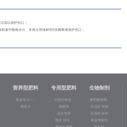
沾湿以保护伤口；
保鲜液中吸饱水分，并再次用保鲜剂5倍稀释液保护伤口；
营养型肥料
专用型肥料
生物制剂
凯多母力—...
大田作物专...
葡萄酿酒增...
微质力
锈丽净
百花鲜 争妍
花生专用
百花鲜 保鲜
凯多 铃铃...
果蔬增甜剂