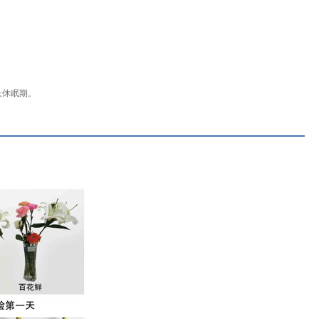
长休眠期。
。