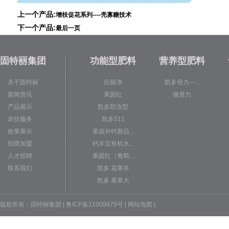
上一个产品:
增枝促花系列----壳寡糖技术
下一个产品:
最后一页
固特丽集团
功能型肥料
营养型肥料
关于固特丽
痘丽净
凯多母力—...
新闻资讯
果园红
微质力
产品展示
凯多防冻型
农技服务
凯多511
效果展示
果蔬补钙新品...
招商加盟
钙丰宝有机水...
人才招聘
果园红（葡萄...
联系我们
凯多 花果丰
凯多 果果大
版权所有：固特丽集团 | 鲁ICP备11009879号 |
网站地图
|